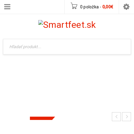
0 položka
-
0,00
€
BEDA TENISKY ANETTE
Domov
›
Pre dievča
›
Tenisky
›
Beda tenisky Anette
-31%