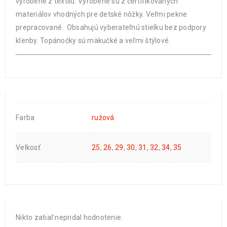
vyrobené z textilu. Vyrobené sú z certifikovaných
materiálov vhodných pre detské nôžky. Veľmi pekne
prepracované. Obsahujú vyberateľnú stielku bez podpory
klenby. Topánočky sú mäkučké a veľmi štýlové.
Farba
ružová
Velkosť
25
,
26
,
29
,
30
,
31
,
32
,
34
,
35
Nikto zatiaľ nepridal hodnotenie.