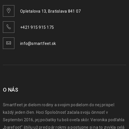
Opletalova 13, Bratislava 841 07
+421 915 915 175
info@smartfeet.sk
O NÁS
Smartfeet je dielom rodiny a svojim podielom do nej prispel
každý jeden člen. Hoci Spoločnosť začala svoju činnosť v
Septembri 2016, jej počiatky tu boli oveľa skôr. Veronika podľahla
„barefoot“ štýlu už pred pár rokmi a postupne si na to zvykla celá