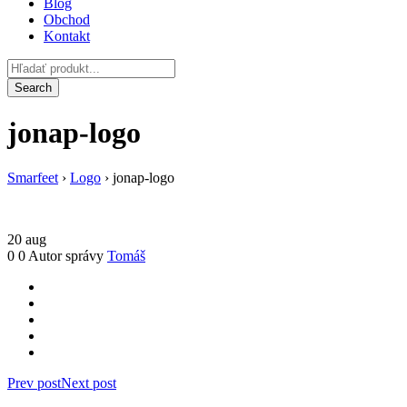
Blog
Obchod
Kontakt
jonap-logo
Smarfeet
›
Logo
›
jonap-logo
20
aug
0
0
Autor správy
Tomáš
Prev post
Next post