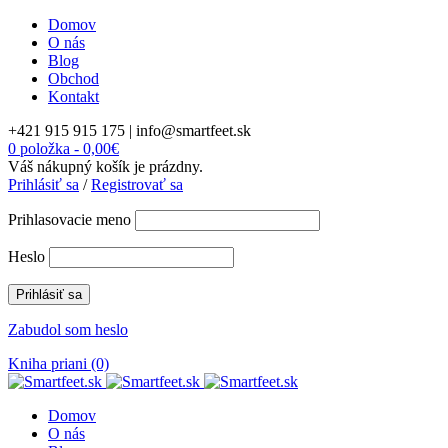
Domov
O nás
Blog
Obchod
Kontakt
+421 915 915 175 |
info@smartfeet.sk
0 položka
-
0,00
€
Váš nákupný košík je prázdny.
Prihlásiť sa
/
Registrovať sa
Prihlasovacie meno
Heslo
Zabudol som heslo
Kniha priani (0)
Domov
O nás