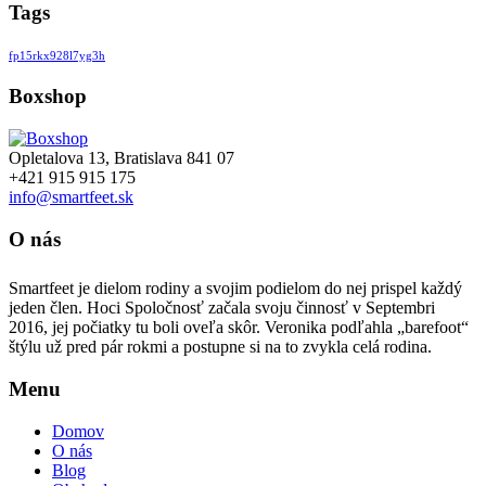
Tags
fp15rkx928l7yg3h
Boxshop
Opletalova 13, Bratislava 841 07
+421 915 915 175
info@smartfeet.sk
O nás
Smartfeet je dielom rodiny a svojim podielom do nej prispel každý
jeden člen. Hoci Spoločnosť začala svoju činnosť v Septembri
2016, jej počiatky tu boli oveľa skôr. Veronika podľahla „barefoot“
štýlu už pred pár rokmi a postupne si na to zvykla celá rodina.
Menu
Domov
O nás
Blog