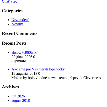
Čítať viac
Categories
Nezaradené
Noviny
Recent Comments
Recent Posts
ahcbw7c960tztkf
22 júna, 2026
0
82pmmfo
Ako sme pre Vás merali topánočky
19 augusta, 2018
0
Možno by bolo vhodné nazvať tento príspevok Clevermess
Archives
jún 2026
august 2018