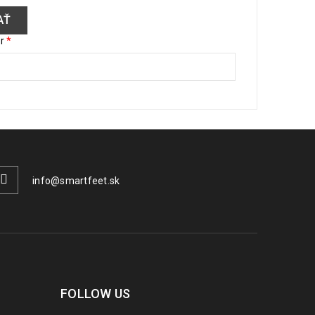
@r
*
info@smartfeet.sk
FOLLOW US