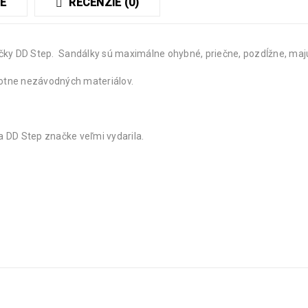
E
RECENZIE (0)
DD Step. Sandálky sú maximálne ohybné, priečne, pozdĺžne, majú no
otne nezávodných materiálov.
a DD Step značke veľmi vydarila.