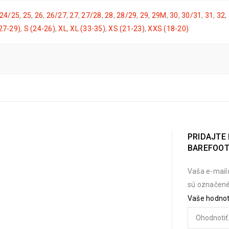
24/25
,
25
,
26
,
26/27
,
27
,
27/28
,
28
,
28/29
,
29
,
29M
,
30
,
30/31
,
31
,
32
,
27-29)
,
S (24-26)
,
XL
,
XL (33-35)
,
XS (21-23)
,
XXS (18-20)
PRIDAJTE 
BAREFOOT
Vaša e-mail
sú označen
Vaše hodno