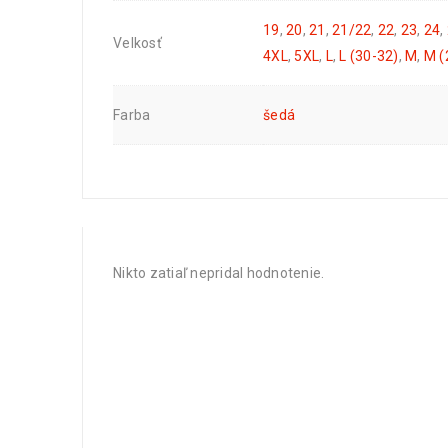
19
,
20
,
21
,
21/22
,
22
,
23
,
24
,
Velkosť
4XL
,
5XL
,
L
,
L (30-32)
,
M
,
M (
Farba
šedá
Nikto zatiaľ nepridal hodnotenie.