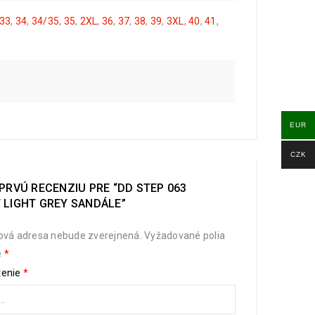
33
,
34
,
34/35
,
35
,
2XL
,
36
,
37
,
38
,
39
,
3XL
,
40
,
41
,
EUR
CZK
PRVÚ RECENZIU PRE “DD STEP 063
 LIGHT GREY SANDÁLE”
ová adresa nebude zverejnená.
Vyžadované polia
é
*
tenie
*