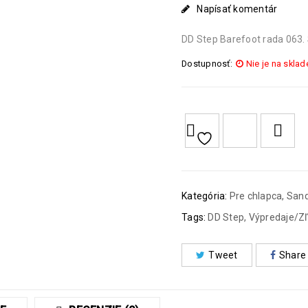
Napísať komentár
DD Step Barefoot rada 063. 
Dostupnosť:
Nie je na sklad
<I CLASS="PE-7S-REFRESH-2"></I><SPAN CLASS="TS-TOOLTIP BUTTON-TOOLTIP">COMPARE</SPAN>
Kategória:
Pre chlapca
,
Sand
Tags:
DD Step
,
Výpredaje/Z
Tweet
Share