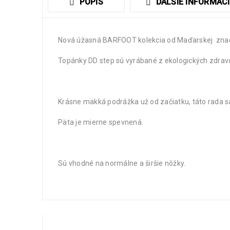
POPIS
ĎALŠIE INFORMÁCI
Nová úžasná BARFOOT kolekcia od Maďarskej značky 
Topánky DD step sú vyrábané z ekologických zdrav
Krásne mäkká podrážka už od začiatku, táto rada s
Päta je mierne spevnená.
Sú vhodné na normálne a širšie nôžky.