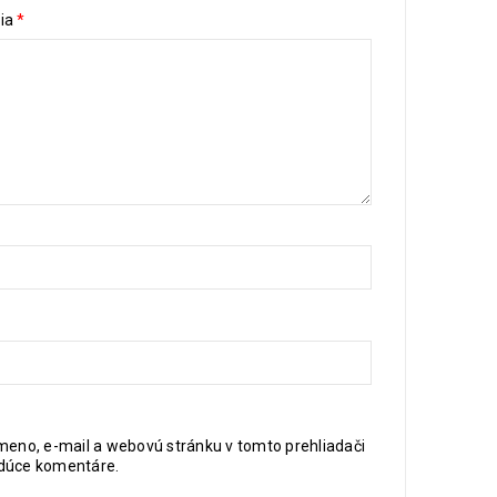
zia
*
meno, e-mail a webovú stránku v tomto prehliadači
dúce komentáre.