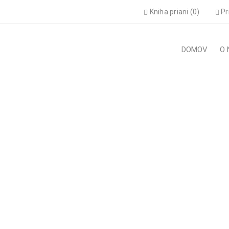
Kniha priani (0)
Pr
DOMOV
O 
063 BAREFOOT LIGHT GRE
›
Pre chlapca
›
Tenisky
›
DD Step 063 Barefoot light Grey