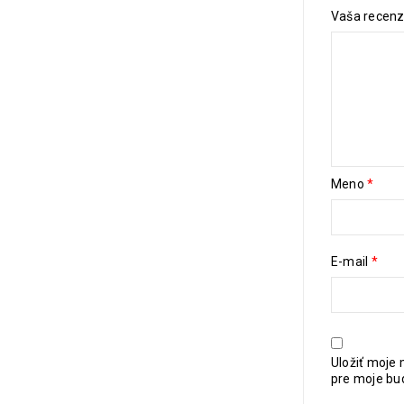
Vaša recen
Meno
*
E-mail
*
Uložiť moje 
pre moje bu