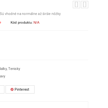
Sú vhodné na normálne až širšie nôžky.
e
Kód produktu:
N/A
alky
,
Tenisky
ľavy
Pinterest