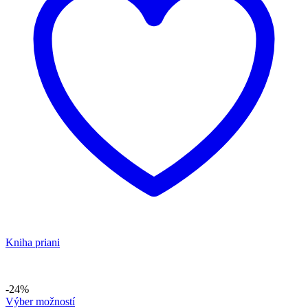
Kniha priani
-24%
Výber možností