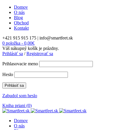
Domov
O nás
Blog
Obchod
Kontakt
+421 915 915 175 |
info@smartfeet.sk
0 položka
-
0,00
€
Váš nákupný košík je prázdny.
Prihlásiť sa
/
Registrovať sa
Prihlasovacie meno
Heslo
Zabudol som heslo
Kniha priani (0)
Domov
O nás