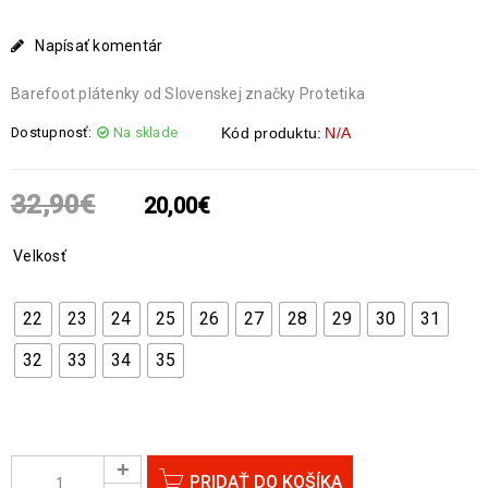
Napísať komentár
Barefoot plátenky od Slovenskej značky Protetika
Dostupnosť:
Na sklade
Kód produktu:
N/A
32,90
€
20,00
€
Velkosť
22
23
24
25
26
27
28
29
30
31
32
33
34
35
PRIDAŤ DO KOŠÍKA