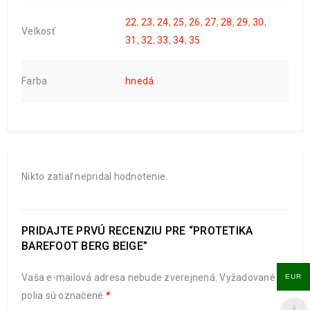
22
,
23
,
24
,
25
,
26
,
27
,
28
,
29
,
30
,
Velkosť
31
,
32
,
33
,
34
,
35
Farba
hnedá
Nikto zatiaľ nepridal hodnotenie.
PRIDAJTE PRVÚ RECENZIU PRE “PROTETIKA
BAREFOOT BERG BEIGE”
Vaša e-mailová adresa nebude zverejnená.
Vyžadované
EUR
polia sú označené
*