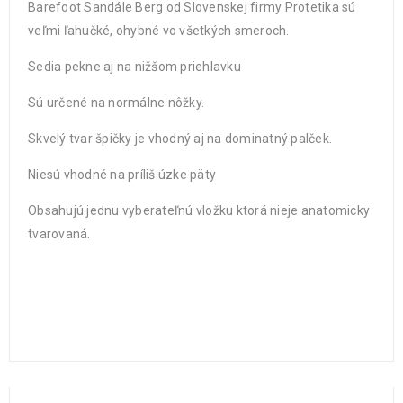
Barefoot Sandále Berg od Slovenskej firmy Protetika sú
veľmi ľahučké, ohybné vo všetkých smeroch.
Sedia pekne aj na nižšom priehlavku
Sú určené na normálne nôžky.
Skvelý tvar špičky je vhodný aj na dominatný palček.
Niesú vhodné na príliš úzke päty
Obsahujú jednu vyberateľnú vložku ktorá nieje anatomicky
tvarovaná.