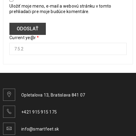
Uložiť moje meno, e-mail a webovú stránku v tomto
prehliadači pre moje budúce komentáre.
Current ye@r
*
Opletalova 13, Bratislava 841 07
+421 915 915 175
info@smartfeet.sk