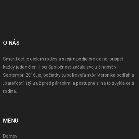
O NÁS
Smartfeet je dielom rodiny a svojim podielom do nej prispel
každý jeden člen. Hoci Spoločnosť začala svoju činnosť v
Septembri 2016, jej počiatky tu boli oveľa skôr. Veronika podľahla
„barefoot“ štýlu už pred pár rokmi a postupne si na to zvykla celá
rodina.
MENU
Domov