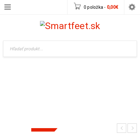
0 položka
-
0,00
€
PROTETIKA BAREFOOT BERG BEIGE
Domov
›
Pre chlapca
›
Sandalky
›
Protetika Barefoot
Berg Beige
-39%