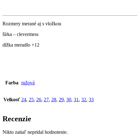
Rozmery merané aj s vložkou
šírka – clevermess
dlžka meradlo +12
Farba
ružová
Velkosť
24
,
25
,
26
,
27
,
28
,
29
,
30
,
31
,
32
,
33
Recenzie
Nikto zatiaľ nepridal hodnotenie.