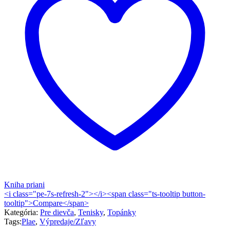
Kniha priani
<i class="pe-7s-refresh-2"></i><span class="ts-tooltip button-
tooltip">Compare</span>
Kategória:
Pre dievča
,
Tenisky
,
Topánky
Tags:
Plae
,
Výpredaje/Zľavy