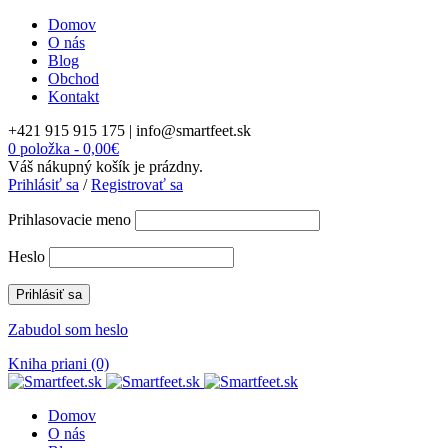
Domov
O nás
Blog
Obchod
Kontakt
+421 915 915 175 |
info@smartfeet.sk
0 položka
-
0,00
€
Váš nákupný košík je prázdny.
Prihlásiť sa
/
Registrovať sa
Prihlasovacie meno
Heslo
Zabudol som heslo
Kniha priani (0)
Domov
O nás