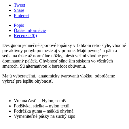
Tweet
Share
Pinterest
Popis
Ďalšie informácie
Recenzie (0)
Designom jedinečné športové topánky v ľahkom retro štýle, vhodné
pre aktívny pohyb po meste aj v prírode. Majú pevnejšiu pätu a
sedia na úzke až normálne nôžky, niesú veľmi vhodné pre
dominantný palček. Ohybnosť silnejším stiskom vo všetkých
smeroch. Sú alternatívou k barefoot obúvaniu.
Majú vyberateľnú, anatomicky tvarovanú vložku, odprúčame
vybrať pre lepšiu ohybnosť.
Vrchná časť – Nylon, semiš
Podšívka, stielka – nylon textil
Podrážka guma – mäkká ohybná
Vymeniteľné pásky na suchý zips