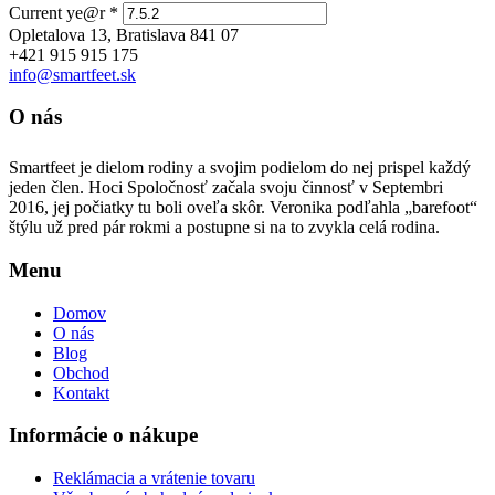
Current ye@r
*
Opletalova 13, Bratislava 841 07
+421 915 915 175
info@smartfeet.sk
O nás
Smartfeet je dielom rodiny a svojim podielom do nej prispel každý
jeden člen. Hoci Spoločnosť začala svoju činnosť v Septembri
2016, jej počiatky tu boli oveľa skôr. Veronika podľahla „barefoot“
štýlu už pred pár rokmi a postupne si na to zvykla celá rodina.
Menu
Domov
O nás
Blog
Obchod
Kontakt
Informácie o nákupe
Reklámacia a vrátenie tovaru