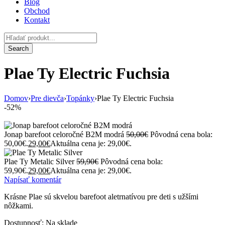
Blog
Obchod
Kontakt
Plae Ty Electric Fuchsia
Domov
›
Pre dievča
›
Topánky
›
Plae Ty Electric Fuchsia
-52%
Jonap barefoot celoročné B2M modrá
50,00
€
Pôvodná cena bola:
50,00€.
29,00
€
Aktuálna cena je: 29,00€.
Plae Ty Metalic Silver
59,90
€
Pôvodná cena bola:
59,90€.
29,00
€
Aktuálna cena je: 29,00€.
Napísať komentár
Krásne Plae sú skvelou barefoot aletrnatívou pre deti s užšími
nôžkami.
Dostupnosť:
Na sklade